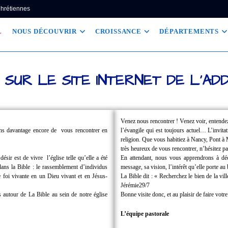
Chrétiennes
L
NOUS DÉCOUVRIR
CROISSANCE
DÉPARTEMENTS
 SUR LE SITE INTERNET DE L'AD
Venez nous rencontrer !
Venez voir, entende
ions davantage encore de
vous rencontrer en
l’évangile qui est toujours actuel… L’invita
religion.
Que vous habitiez à Nancy, Pont 
très heureux de vous rencontrer, n’hésitez pa
 désir est de vivre
l’église telle qu’elle a été
En attendant, nous vous apprendrons à dé
dans la Bible : le rassemblement d’individus
message, sa vision, l’intérêt qu’elle porte a
foi vivante en un Dieu vivant et en Jésus-
La Bible dit : « Recherchez le bien de la v
Jérémie29/7
 autour de La Bible au sein de notre église
Bonne visite donc, et au plaisir de faire votr
L’équipe pastorale