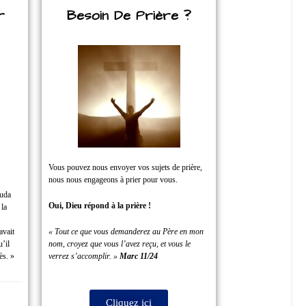
r
Besoin De Prière ?
Vous pouvez nous envoyer vos sujets de prière,
nous nous engageons à prier pour vous.
Juda
Oui, Dieu répond à la prière !
 la
avait
« Tout ce que vous demanderez au Père en mon
u’il
nom, croyez que vous l’avez reçu, et vous le
ès. »
verrez s’accomplir. »
Marc 11/24
Cliquez ici