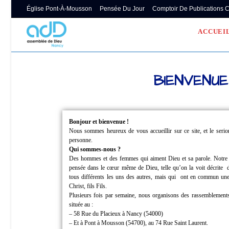
Église Pont-À-Mousson
Pensée Du Jour
Comptoir De Publications 
ACCUEI
BIENVENUE
Bonjour et bienvenue !
Nous sommes heureux de vous accueillir sur ce site, et le ser
personne.
Qui sommes-nous ?
Des hommes et des femmes qui aiment Dieu et sa parole.
Notre
pensée dans le cœur même de Dieu, telle qu’on la voit décrite
tous différents les uns des autres, mais qui
ont en commun une 
Christ, fils Fils.
Plusieurs fois par semaine, nous organisons des rassemblements
située au :
– 58 Rue du Placieux à Nancy (54000)
– Et à Pont à Mousson (54700), au 74 Rue Saint Laurent.