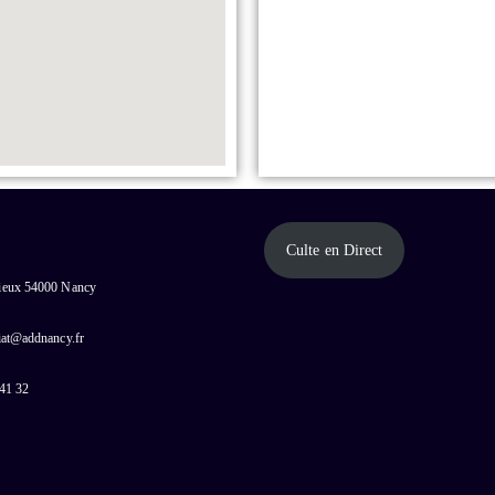
Culte en Direct
cieux 54000 Nancy
riat@addnancy.fr
 41 32