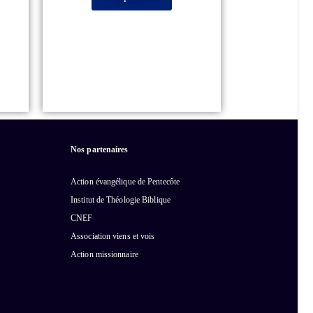
Nos partenaires
Action évangélique de Pentecôte
Institut de Théologie Biblique
CNEF
Association viens et vois
Action missionnaire