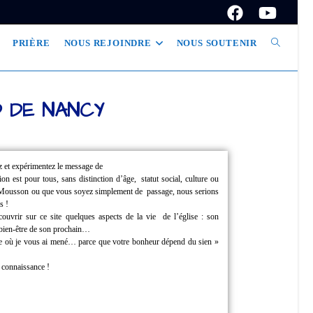
PRIÈRE
NOUS REJOINDRE
NOUS SOUTENIR
D DE NANCY
z et expérimentez le message de
tion est pour tous, sans distinction d’âge,
statut social, culture ou
à Mousson ou que vous soyez simplement de
passage, nous serions
s !
couvrir sur ce site quelques aspects de la vie
de l’église : son
u bien-être de son prochain…
ille où je vous ai mené… parce que
votre bonheur dépend du sien »
e connaissance !