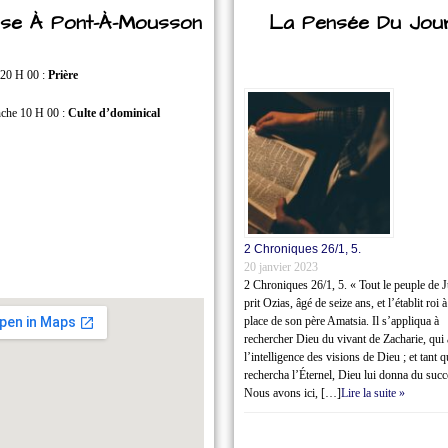
lise À Pont-À-Mousson
La Pensée Du Jou
 20 H 00 :
Prière
che 10 H 00 :
Culte d’dominical
2 Chroniques 26/1‭, ‬5.
20 janvier 2023
2 Chroniques 26/1‭, ‬5. « Tout le peuple de 
prit Ozias, âgé de seize ans, et l’établit roi à
place de son père Amatsia. Il s’appliqua à
rechercher Dieu du vivant de Zacharie, qui 
l’intelligence des visions de Dieu ; et tant q
rechercha l’Éternel, Dieu lui donna du succ
Nous avons ici, […]
Lire la suite »