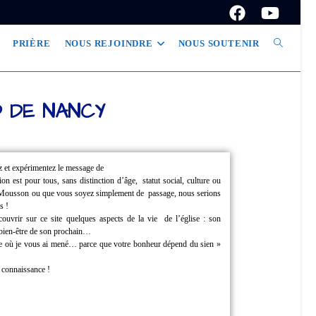
PRIÈRE
NOUS REJOINDRE
NOUS SOUTENIR
D DE NANCY
z et expérimentez le message de
tion est pour tous, sans distinction d’âge,
statut social, culture ou
à Mousson ou que vous soyez simplement de
passage, nous serions
s !
couvrir sur ce site quelques aspects de la vie
de l’église : son
u bien-être de son prochain…
ille où je vous ai mené… parce que
votre bonheur dépend du sien »
e connaissance !