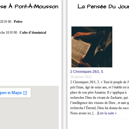
lise À Pont-À-Mousson
La Pensée Du Jou
 20 H 00 :
Prière
che 10 H 00 :
Culte d’dominical
2 Chroniques 26/1‭, ‬5.
20 janvier 2023
2 Chroniques 26/1‭, ‬5. « Tout le peuple de 
prit Ozias, âgé de seize ans, et l’établit roi à
place de son père Amatsia. Il s’appliqua à
rechercher Dieu du vivant de Zacharie, qui 
l’intelligence des visions de Dieu ; et tant q
rechercha l’Éternel, Dieu lui donna du succ
Nous avons ici, […]
Lire la suite »