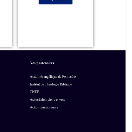
Nos partenaires
Action évangélique de Pentecôte
Institut de Théologie Biblique
CNEF
Association viens et vois
Action missionnaire