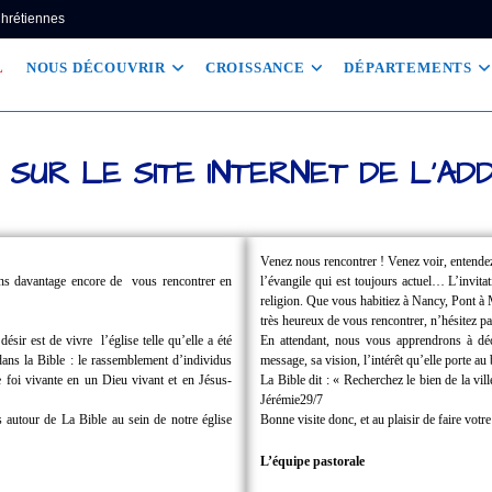
Chrétiennes
L
NOUS DÉCOUVRIR
CROISSANCE
DÉPARTEMENTS
 SUR LE SITE INTERNET DE L'AD
Venez nous rencontrer !
Venez voir, entende
ions davantage encore de
vous rencontrer en
l’évangile qui est toujours actuel… L’invita
religion.
Que vous habitiez à Nancy, Pont 
très heureux de vous rencontrer, n’hésitez pa
 désir est de vivre
l’église telle qu’elle a été
En attendant, nous vous apprendrons à dé
dans la Bible : le rassemblement d’individus
message, sa vision, l’intérêt qu’elle porte a
foi vivante en un Dieu vivant et en Jésus-
La Bible dit : « Recherchez le bien de la v
Jérémie29/7
 autour de La Bible au sein de notre église
Bonne visite donc, et au plaisir de faire votr
L’équipe pastorale