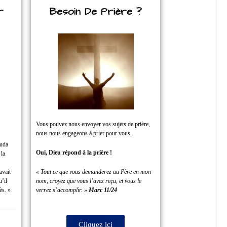
r
Besoin De Prière ?
Vous pouvez nous envoyer vos sujets de prière,
nous nous engageons à prier pour vous.
Juda
Oui, Dieu répond à la prière !
 la
avait
« Tout ce que vous demanderez au Père en mon
u’il
nom, croyez que vous l’avez reçu, et vous le
ès. »
verrez s’accomplir. »
Marc 11/24
Cliquez ici