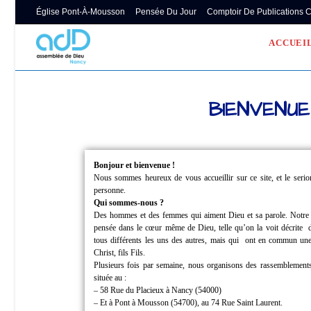
Église Pont-À-Mousson
Pensée Du Jour
Comptoir De Publications 
ACCUEI
BIENVENUE
Bonjour et bienvenue !
Nous sommes heureux de vous accueillir sur ce site, et le ser
personne.
Qui sommes-nous ?
Des hommes et des femmes qui aiment Dieu et sa parole.
Notre
pensée dans le cœur même de Dieu, telle qu’on la voit décrite
tous différents les uns des autres, mais qui
ont en commun une 
Christ, fils Fils.
Plusieurs fois par semaine, nous organisons des rassemblements
située au :
– 58 Rue du Placieux à Nancy (54000)
– Et à Pont à Mousson (54700), au 74 Rue Saint Laurent.