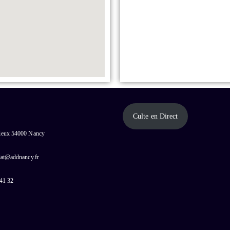
Culte en Direct
cieux 54000 Nancy
riat@addnancy.fr
 41 32