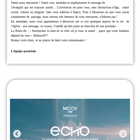
Venez nous rencontrer !
Venez voir, entendez et expérimentez le message de
l’évangile qui est toujours actuel… L’invitation est pour tous, sans distinction d’âge,
statut
social, culture ou religion.
Que vous habitiez à Nancy, Pont à Mousson ou que vous soyez
simplement de
passage, nous serions très heureux de vous rencontrer, n’hésitez pas !
En attendant, nous vous apprendrons à découvrir sur ce site quelques aspects de la vie
de
l’église : son message, sa vision, l’intérêt qu’elle porte au bien-être de son prochain…
La Bible dit : « Recherchez le bien de la ville où je vous ai mené… parce que
votre bonheur
dépend du sien » Jérémie29/7
Bonne visite donc, et au plaisir de faire votre connaissance !
L’équipe pastorale