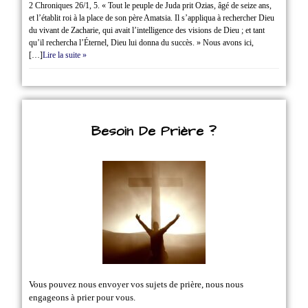
2 Chroniques 26/1‭, ‬5. « Tout le peuple de Juda prit Ozias, âgé de seize ans,
et l’établit roi à la place de son père Amatsia. Il s’appliqua à rechercher Dieu
du vivant de Zacharie, qui avait l’intelligence des visions de Dieu ; et tant
qu’il rechercha l’Éternel, Dieu lui donna du succès. » Nous avons ici,
[…]
Lire la suite »
Besoin De Prière ?
Vous pouvez nous envoyer vos sujets de prière, nous nous
engageons à prier pour vous.