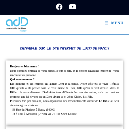
MENU
BIENVENUE SUR LE SITE INTERNET DE L'ADD DE NANCY
Bonjour et bienvenue !
Nous sommes heureux de vous accueillir sur ce site, et le serions davantage encore de
vous
rencontrer en personne.
Qui sommes-nous ?
Des hommes et des femmes qui aiment Dieu et sa parole.
Notre désir est de vivre
l’église
telle qu’elle a été pensée dans le cœur même de Dieu, telle qu’on la voit décrite
dans la
Bible : le rassemblement d’individus tous différents les uns des autres, mais qui
ont en
commun une foi vivante en un Dieu vivant et en Jésus-Christ, fils Fils.
Plusieurs fois par semaine, nous organisons des rassemblements autour de La Bible au sein
de notre église située au :
– 58 Rue du Placieux à Nancy (54000)
– Et à Pont à Mousson (54700), au 74 Rue Saint Laurent.