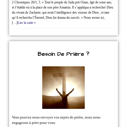
2 Chroniques 26/1‭, ‬5. « Tout le peuple de Juda prit Ozias, âgé de seize ans,
et l’établit roi à la place de son père Amatsia. Il s’appliqua à rechercher Dieu
du vivant de Zacharie, qui avait l’intelligence des visions de Dieu ; et tant
qu’il rechercha l’Éternel, Dieu lui donna du succès. » Nous avons ici,
[…]
Lire la suite »
Besoin De Prière ?
Vous pouvez nous envoyer vos sujets de prière, nous nous
engageons à prier pour vous.