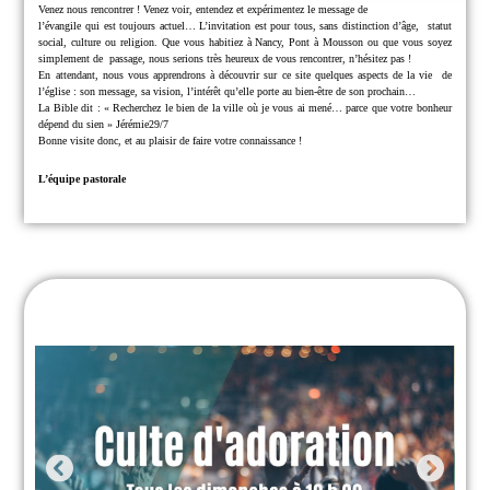
Venez nous rencontrer !
Venez voir, entendez et expérimentez le message de
l’évangile qui est toujours actuel… L’invitation est pour tous, sans distinction d’âge,
statut
social, culture ou religion.
Que vous habitiez à Nancy, Pont à Mousson ou que vous soyez
simplement de
passage, nous serions très heureux de vous rencontrer, n’hésitez pas !
En attendant, nous vous apprendrons à découvrir sur ce site quelques aspects de la vie
de
l’église : son message, sa vision, l’intérêt qu’elle porte au bien-être de son prochain…
La Bible dit : « Recherchez le bien de la ville où je vous ai mené… parce que
votre bonheur
dépend du sien » Jérémie29/7
Bonne visite donc, et au plaisir de faire votre connaissance !
L’équipe pastorale