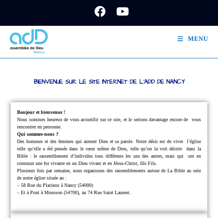
MENU
BIENVENUE SUR LE SITE INTERNET DE L'ADD DE NANCY
Bonjour et bienvenue !
Nous sommes heureux de vous accueillir sur ce site, et le serions davantage encore de
vous
rencontrer en personne.
Qui sommes-nous ?
Des hommes et des femmes qui aiment Dieu et sa parole.
Notre désir est de vivre
l’église
telle qu’elle a été pensée dans le cœur même de Dieu, telle qu’on la voit décrite
dans la
Bible : le rassemblement d’individus tous différents les uns des autres, mais qui
ont en
commun une foi vivante en un Dieu vivant et en Jésus-Christ, fils Fils.
Plusieurs fois par semaine, nous organisons des rassemblements autour de La Bible au sein
de notre église située au :
– 58 Rue du Placieux à Nancy (54000)
– Et à Pont à Mousson (54700), au 74 Rue Saint Laurent.