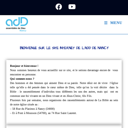
MENU
BIENVENUE SUR LE SITE INTERNET DE L'ADD DE NANCY
Bonjour et bienvenue !
Nous sommes heureux de vous accueillir sur ce site, et le serions davantage encore de
vous
rencontrer en personne.
Qui sommes-nous ?
Des hommes et des femmes qui aiment Dieu et sa parole.
Notre désir est de vivre
l’église
telle qu’elle a été pensée dans le cœur même de Dieu, telle qu’on la voit décrite
dans la
Bible : le rassemblement d’individus tous différents les uns des autres, mais qui
ont en
commun une foi vivante en un Dieu vivant et en Jésus-Christ, fils Fils.
Plusieurs fois par semaine, nous organisons des rassemblements autour de La Bible au sein
de notre église située au :
– 58 Rue du Placieux à Nancy (54000)
– Et à Pont à Mousson (54700), au 74 Rue Saint Laurent.