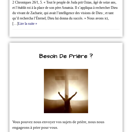
2 Chroniques 26/1‭, ‬5. « Tout le peuple de Juda prit Ozias, âgé de seize ans,
et l’établit roi à la place de son père Amatsia. Il s’appliqua à rechercher Dieu
du vivant de Zacharie, qui avait l’intelligence des visions de Dieu ; et tant
qu’il rechercha l’Éternel, Dieu lui donna du succès. » Nous avons ici,
[…]
Lire la suite »
Besoin De Prière ?
Vous pouvez nous envoyer vos sujets de prière, nous nous
engageons à prier pour vous.