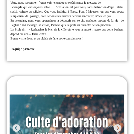
Venez nous rencontrer !
Venez voir, entendez et expérimentez le message de
l’évangile qui est toujours actuel… L’invitation est pour tous, sans distinction d’âge,
statut
social, culture ou religion.
Que vous habitiez à Nancy, Pont à Mousson ou que vous soyez
simplement de
passage, nous serions très heureux de vous rencontrer, n’hésitez pas !
En attendant, nous vous apprendrons à découvrir sur ce site quelques aspects de la vie
de
l’église : son message, sa vision, l’intérêt qu’elle porte au bien-être de son prochain…
La Bible dit : « Recherchez le bien de la ville où je vous ai mené… parce que
votre bonheur
dépend du sien » Jérémie29/7
Bonne visite donc, et au plaisir de faire votre connaissance !
L’équipe pastorale