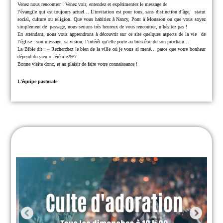
Venez nous rencontrer !
Venez voir, entendez et expérimentez le message de
l’évangile qui est toujours actuel… L’invitation est pour tous, sans distinction d’âge,
statut
social, culture ou religion.
Que vous habitiez à Nancy, Pont à Mousson ou que vous soyez
simplement de
passage, nous serions très heureux de vous rencontrer, n’hésitez pas !
En attendant, nous vous apprendrons à découvrir sur ce site quelques aspects de la vie
de
l’église : son message, sa vision, l’intérêt qu’elle porte au bien-être de son prochain…
La Bible dit : « Recherchez le bien de la ville où je vous ai mené… parce que
votre bonheur
dépend du sien » Jérémie29/7
Bonne visite donc, et au plaisir de faire votre connaissance !
L’équipe pastorale