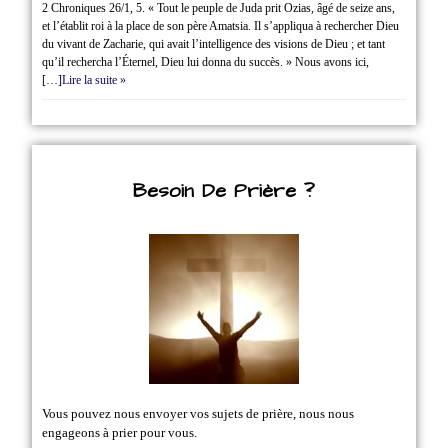
2 Chroniques 26/1‭, ‬5. « Tout le peuple de Juda prit Ozias, âgé de seize ans,
et l’établit roi à la place de son père Amatsia. Il s’appliqua à rechercher Dieu
du vivant de Zacharie, qui avait l’intelligence des visions de Dieu ; et tant
qu’il rechercha l’Éternel, Dieu lui donna du succès. » Nous avons ici,
[…]
Lire la suite »
Besoin De Prière ?
Vous pouvez nous envoyer vos sujets de prière, nous nous
engageons à prier pour vous.