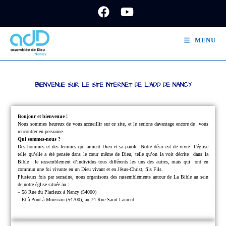
MENU
BIENVENUE SUR LE SITE INTERNET DE L'ADD DE NANCY
Bonjour et bienvenue !
Nous sommes heureux de vous accueillir sur ce site, et le serions davantage encore de
vous
rencontrer en personne.
Qui sommes-nous ?
Des hommes et des femmes qui aiment Dieu et sa parole.
Notre désir est de vivre
l’église
telle qu’elle a été pensée dans le cœur même de Dieu, telle qu’on la voit décrite
dans la
Bible : le rassemblement d’individus tous différents les uns des autres, mais qui
ont en
commun une foi vivante en un Dieu vivant et en Jésus-Christ, fils Fils.
Plusieurs fois par semaine, nous organisons des rassemblements autour de La Bible au sein
de notre église située au :
– 58 Rue du Placieux à Nancy (54000)
– Et à Pont à Mousson (54700), au 74 Rue Saint Laurent.