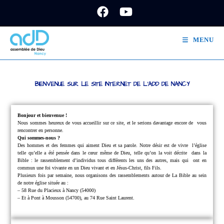
MENU
BIENVENUE SUR LE SITE INTERNET DE L'ADD DE NANCY
Bonjour et bienvenue !
Nous sommes heureux de vous accueillir sur ce site, et le serions davantage encore de
vous
rencontrer en personne.
Qui sommes-nous ?
Des hommes et des femmes qui aiment Dieu et sa parole.
Notre désir est de vivre
l’église
telle qu’elle a été pensée dans le cœur même de Dieu, telle qu’on la voit décrite
dans la
Bible : le rassemblement d’individus tous différents les uns des autres, mais qui
ont en
commun une foi vivante en un Dieu vivant et en Jésus-Christ, fils Fils.
Plusieurs fois par semaine, nous organisons des rassemblements autour de La Bible au sein
de notre église située au :
– 58 Rue du Placieux à Nancy (54000)
– Et à Pont à Mousson (54700), au 74 Rue Saint Laurent.