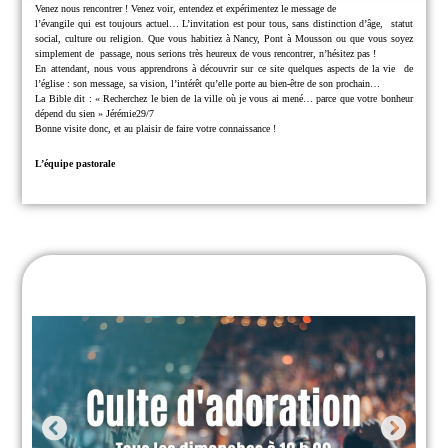
Venez nous rencontrer !
Venez voir, entendez et expérimentez le message de
l’évangile qui est toujours actuel… L’invitation est pour tous, sans distinction d’âge,
statut
social, culture ou religion.
Que vous habitiez à Nancy, Pont à Mousson ou que vous soyez
simplement de
passage, nous serions très heureux de vous rencontrer, n’hésitez pas !
En attendant, nous vous apprendrons à découvrir sur ce site quelques aspects de la vie
de
l’église : son message, sa vision, l’intérêt qu’elle porte au bien-être de son prochain…
La Bible dit : « Recherchez le bien de la ville où je vous ai mené… parce que
votre bonheur
dépend du sien » Jérémie29/7
Bonne visite donc, et au plaisir de faire votre connaissance !
L’équipe pastorale