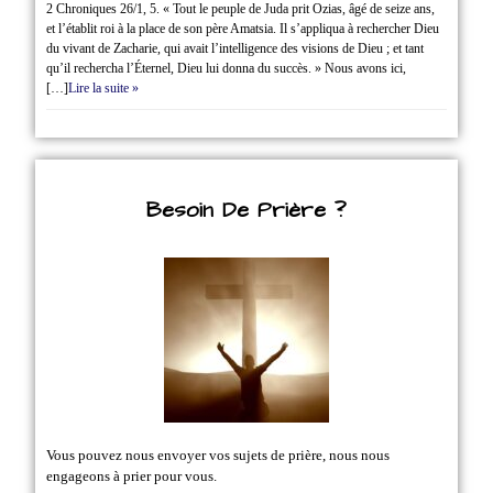
2 Chroniques 26/1‭, ‬5. « Tout le peuple de Juda prit Ozias, âgé de seize ans,
et l’établit roi à la place de son père Amatsia. Il s’appliqua à rechercher Dieu
du vivant de Zacharie, qui avait l’intelligence des visions de Dieu ; et tant
qu’il rechercha l’Éternel, Dieu lui donna du succès. » Nous avons ici,
[…]
Lire la suite »
Besoin De Prière ?
Vous pouvez nous envoyer vos sujets de prière, nous nous
engageons à prier pour vous.