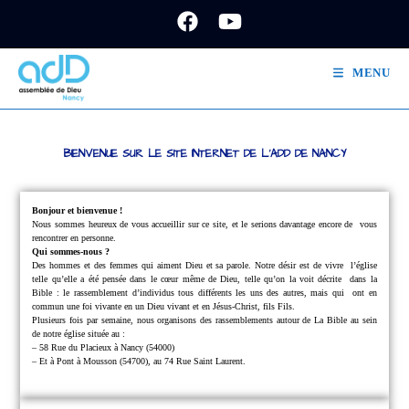
MENU
BIENVENUE SUR LE SITE INTERNET DE L'ADD DE NANCY
Bonjour et bienvenue !
Nous sommes heureux de vous accueillir sur ce site, et le serions davantage encore de
vous
rencontrer en personne.
Qui sommes-nous ?
Des hommes et des femmes qui aiment Dieu et sa parole.
Notre désir est de vivre
l’église
telle qu’elle a été pensée dans le cœur même de Dieu, telle qu’on la voit décrite
dans la
Bible : le rassemblement d’individus tous différents les uns des autres, mais qui
ont en
commun une foi vivante en un Dieu vivant et en Jésus-Christ, fils Fils.
Plusieurs fois par semaine, nous organisons des rassemblements autour de La Bible au sein
de notre église située au :
– 58 Rue du Placieux à Nancy (54000)
– Et à Pont à Mousson (54700), au 74 Rue Saint Laurent.