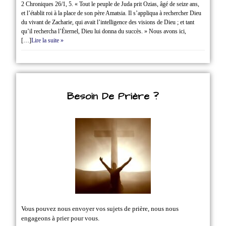
2 Chroniques 26/1‭, ‬5. « Tout le peuple de Juda prit Ozias, âgé de seize ans,
et l’établit roi à la place de son père Amatsia. Il s’appliqua à rechercher Dieu
du vivant de Zacharie, qui avait l’intelligence des visions de Dieu ; et tant
qu’il rechercha l’Éternel, Dieu lui donna du succès. » Nous avons ici,
[…]
Lire la suite »
Besoin De Prière ?
Vous pouvez nous envoyer vos sujets de prière, nous nous
engageons à prier pour vous.