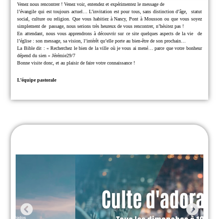
Venez nous rencontrer !
Venez voir, entendez et expérimentez le message de
l’évangile qui est toujours actuel… L’invitation est pour tous, sans distinction d’âge,
statut
social, culture ou religion.
Que vous habitiez à Nancy, Pont à Mousson ou que vous soyez
simplement de
passage, nous serions très heureux de vous rencontrer, n’hésitez pas !
En attendant, nous vous apprendrons à découvrir sur ce site quelques aspects de la vie
de
l’église : son message, sa vision, l’intérêt qu’elle porte au bien-être de son prochain…
La Bible dit : « Recherchez le bien de la ville où je vous ai mené… parce que
votre bonheur
dépend du sien » Jérémie29/7
Bonne visite donc, et au plaisir de faire votre connaissance !
L’équipe pastorale