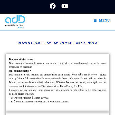
MENU
BIENVENUE SUR LE SITE INTERNET DE L'ADD DE NANCY
Bonjour et bienvenue !
Nous sommes heureux de vous accueillir sur ce site, et le serions davantage encore de
vous
rencontrer en personne.
Qui sommes-nous ?
Des hommes et des femmes qui aiment Dieu et sa parole.
Notre désir est de vivre
l’église
telle qu’elle a été pensée dans le cœur même de Dieu, telle qu’on la voit décrite
dans la
Bible : le rassemblement d’individus tous différents les uns des autres, mais qui
ont en
commun une foi vivante en un Dieu vivant et en Jésus-Christ, fils Fils.
Plusieurs fois par semaine, nous organisons des rassemblements autour de La Bible au sein
de notre église située au :
– 58 Rue du Placieux à Nancy (54000)
– Et à Pont à Mousson (54700), au 74 Rue Saint Laurent.