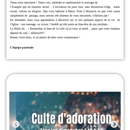
Venez nous rencontrer !
Venez voir, entendez et expérimentez le message de
l’évangile qui est toujours actuel… L’invitation est pour tous, sans distinction d’âge,
statut
social, culture ou religion.
Que vous habitiez à Nancy, Pont à Mousson ou que vous soyez
simplement de
passage, nous serions très heureux de vous rencontrer, n’hésitez pas !
En attendant, nous vous apprendrons à découvrir sur ce site quelques aspects de la vie
de
l’église : son message, sa vision, l’intérêt qu’elle porte au bien-être de son prochain…
La Bible dit : « Recherchez le bien de la ville où je vous ai mené… parce que
votre bonheur
dépend du sien » Jérémie29/7
Bonne visite donc, et au plaisir de faire votre connaissance !
L’équipe pastorale