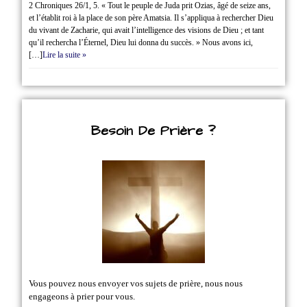
2 Chroniques 26/1‭, ‬5. « Tout le peuple de Juda prit Ozias, âgé de seize ans,
et l’établit roi à la place de son père Amatsia. Il s’appliqua à rechercher Dieu
du vivant de Zacharie, qui avait l’intelligence des visions de Dieu ; et tant
qu’il rechercha l’Éternel, Dieu lui donna du succès. » Nous avons ici,
[…]
Lire la suite »
Besoin De Prière ?
Vous pouvez nous envoyer vos sujets de prière, nous nous
engageons à prier pour vous.