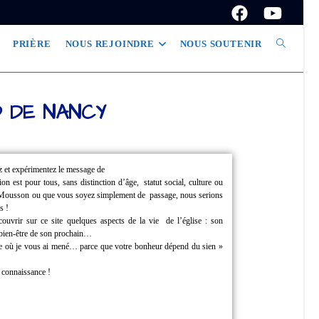
PRIÈRE
NOUS REJOINDRE
NOUS SOUTENIR
D DE NANCY
z et expérimentez le message de
tion est pour tous, sans distinction d’âge,
statut social, culture ou
à Mousson ou que vous soyez simplement de
passage, nous serions
s !
couvrir sur ce site quelques aspects de la vie
de l’église : son
u bien-être de son prochain…
ille où je vous ai mené… parce que
votre bonheur dépend du sien »
e connaissance !