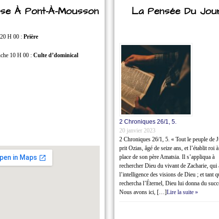
lise À Pont-À-Mousson
La Pensée Du Jou
 20 H 00 :
Prière
che 10 H 00 :
Culte d’dominical
2 Chroniques 26/1‭, ‬5.
20 janvier 2023
2 Chroniques 26/1‭, ‬5. « Tout le peuple de 
prit Ozias, âgé de seize ans, et l’établit roi à
place de son père Amatsia. Il s’appliqua à
rechercher Dieu du vivant de Zacharie, qui 
l’intelligence des visions de Dieu ; et tant q
rechercha l’Éternel, Dieu lui donna du succ
Nous avons ici, […]
Lire la suite »