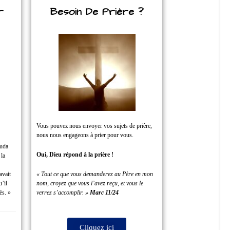
r
Besoin De Prière ?
Vous pouvez nous envoyer vos sujets de prière,
nous nous engageons à prier pour vous.
Juda
Oui, Dieu répond à la prière !
 la
avait
« Tout ce que vous demanderez au Père en mon
u’il
nom, croyez que vous l’avez reçu, et vous le
ès. »
verrez s’accomplir. »
Marc 11/24
Cliquez ici