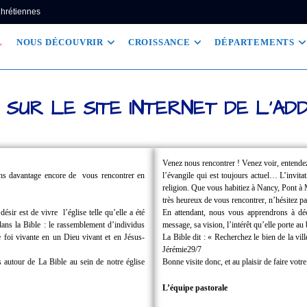
Chrétiennes
L
NOUS DÉCOUVRIR
CROISSANCE
DÉPARTEMENTS
 SUR LE SITE INTERNET DE L'AD
Venez nous rencontrer !
Venez voir, entende
ions davantage encore de
vous rencontrer en
l’évangile qui est toujours actuel… L’invita
religion.
Que vous habitiez à Nancy, Pont 
très heureux de vous rencontrer, n’hésitez pa
 désir est de vivre
l’église telle qu’elle a été
En attendant, nous vous apprendrons à dé
dans la Bible : le rassemblement d’individus
message, sa vision, l’intérêt qu’elle porte a
foi vivante en un Dieu vivant et en Jésus-
La Bible dit : « Recherchez le bien de la v
Jérémie29/7
 autour de La Bible au sein de notre église
Bonne visite donc, et au plaisir de faire votr
L’équipe pastorale