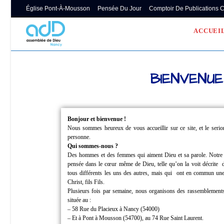
Église Pont-À-Mousson
Pensée Du Jour
Comptoir De Publications 
ACCUEI
BIENVENUE
Bonjour et bienvenue !
Nous sommes heureux de vous accueillir sur ce site, et le ser
personne.
Qui sommes-nous ?
Des hommes et des femmes qui aiment Dieu et sa parole.
Notre
pensée dans le cœur même de Dieu, telle qu’on la voit décrite
tous différents les uns des autres, mais qui
ont en commun une 
Christ, fils Fils.
Plusieurs fois par semaine, nous organisons des rassemblements
située au :
– 58 Rue du Placieux à Nancy (54000)
– Et à Pont à Mousson (54700), au 74 Rue Saint Laurent.