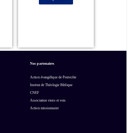
Nos partenaires
Action évangélique de Pentecôte
Institut de Théologie Biblique
CNEF
Association viens et vois
Action missionnaire