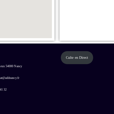
Culte en Direct
cieux 54000 Nancy
riat@addnancy.fr
 41 32