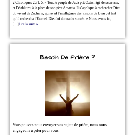
2 Chroniques 26/1‭, ‬5. « Tout le peuple de Juda prit Ozias, âgé de seize ans,
et l’établit roi à la place de son père Amatsia. Il s’appliqua à rechercher Dieu
du vivant de Zacharie, qui avait l’intelligence des visions de Dieu ; et tant
qu’il rechercha l’Éternel, Dieu lui donna du succès. » Nous avons ici,
[…]
Lire la suite »
Besoin De Prière ?
Vous pouvez nous envoyer vos sujets de prière, nous nous
engageons à prier pour vous.