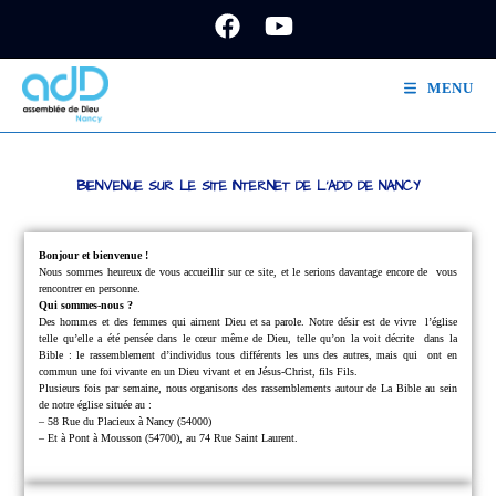
MENU
BIENVENUE SUR LE SITE INTERNET DE L'ADD DE NANCY
Bonjour et bienvenue !
Nous sommes heureux de vous accueillir sur ce site, et le serions davantage encore de
vous
rencontrer en personne.
Qui sommes-nous ?
Des hommes et des femmes qui aiment Dieu et sa parole.
Notre désir est de vivre
l’église
telle qu’elle a été pensée dans le cœur même de Dieu, telle qu’on la voit décrite
dans la
Bible : le rassemblement d’individus tous différents les uns des autres, mais qui
ont en
commun une foi vivante en un Dieu vivant et en Jésus-Christ, fils Fils.
Plusieurs fois par semaine, nous organisons des rassemblements autour de La Bible au sein
de notre église située au :
– 58 Rue du Placieux à Nancy (54000)
– Et à Pont à Mousson (54700), au 74 Rue Saint Laurent.