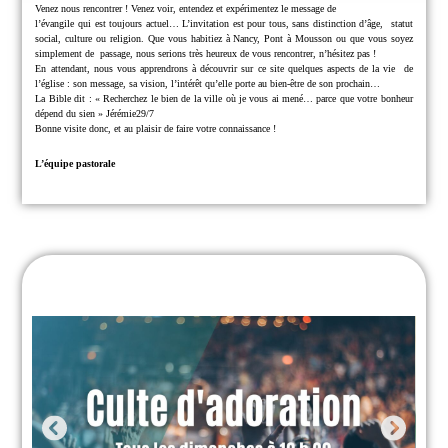
Venez nous rencontrer !
Venez voir, entendez et expérimentez le message de
l’évangile qui est toujours actuel… L’invitation est pour tous, sans distinction d’âge,
statut
social, culture ou religion.
Que vous habitiez à Nancy, Pont à Mousson ou que vous soyez
simplement de
passage, nous serions très heureux de vous rencontrer, n’hésitez pas !
En attendant, nous vous apprendrons à découvrir sur ce site quelques aspects de la vie
de
l’église : son message, sa vision, l’intérêt qu’elle porte au bien-être de son prochain…
La Bible dit : « Recherchez le bien de la ville où je vous ai mené… parce que
votre bonheur
dépend du sien » Jérémie29/7
Bonne visite donc, et au plaisir de faire votre connaissance !
L’équipe pastorale