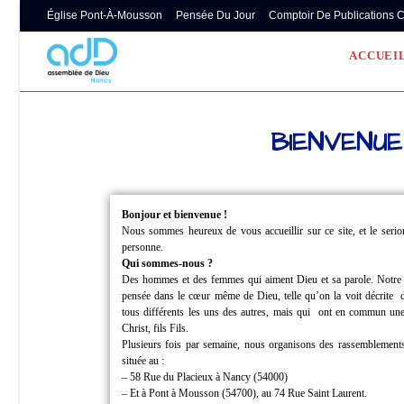
Église Pont-À-Mousson
Pensée Du Jour
Comptoir De Publications 
ACCUEI
BIENVENUE
Bonjour et bienvenue !
Nous sommes heureux de vous accueillir sur ce site, et le ser
personne.
Qui sommes-nous ?
Des hommes et des femmes qui aiment Dieu et sa parole.
Notre
pensée dans le cœur même de Dieu, telle qu’on la voit décrite
tous différents les uns des autres, mais qui
ont en commun une 
Christ, fils Fils.
Plusieurs fois par semaine, nous organisons des rassemblements
située au :
– 58 Rue du Placieux à Nancy (54000)
– Et à Pont à Mousson (54700), au 74 Rue Saint Laurent.