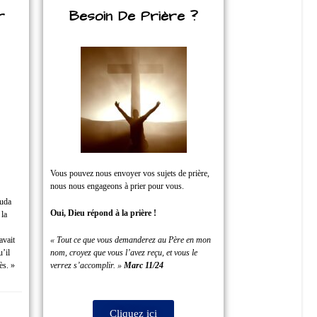
r
Besoin De Prière ?
Vous pouvez nous envoyer vos sujets de prière,
nous nous engageons à prier pour vous.
Juda
Oui, Dieu répond à la prière !
 la
avait
« Tout ce que vous demanderez au Père en mon
u’il
nom, croyez que vous l’avez reçu, et vous le
ès. »
verrez s’accomplir. »
Marc 11/24
Cliquez ici