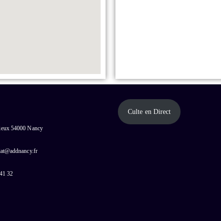
Culte en Direct
cieux 54000 Nancy
riat@addnancy.fr
 41 32