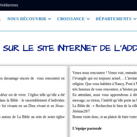
Chrétiennes
L
NOUS DÉCOUVRIR
CROISSANCE
DÉPARTEMENTS
 SUR LE SITE INTERNET DE L'AD
Venez nous rencontrer !
Venez voir, entende
ions davantage encore de
vous rencontrer en
l’évangile qui est toujours actuel… L’invita
religion.
Que vous habitiez à Nancy, Pont 
très heureux de vous rencontrer, n’hésitez pa
 désir est de vivre
l’église telle qu’elle a été
En attendant, nous vous apprendrons à dé
dans la Bible : le rassemblement d’individus
message, sa vision, l’intérêt qu’elle porte a
foi vivante en un Dieu vivant et en Jésus-
La Bible dit : « Recherchez le bien de la v
Jérémie29/7
 autour de La Bible au sein de notre église
Bonne visite donc, et au plaisir de faire votr
L’équipe pastorale