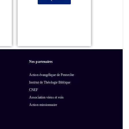
Nos partenaires
Action évangélique de Pentecôte
Institut de Théologie Biblique
CNEF
Association viens et vois
Action missionnaire