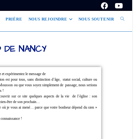
PRIÈRE
NOUS REJOINDRE
NOUS SOUTENIR
D DE NANCY
z et expérimentez le message de
tion est pour tous, sans distinction d’âge,
statut social, culture ou
à Mousson ou que vous soyez simplement de
passage, nous serions
s !
couvrir sur ce site quelques aspects de la vie
de l’église : son
u bien-être de son prochain…
ille où je vous ai mené… parce que
votre bonheur dépend du sien »
e connaissance !