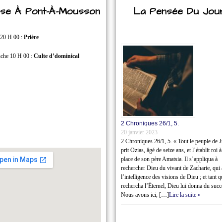
lise À Pont-À-Mousson
La Pensée Du Jou
 20 H 00 :
Prière
che 10 H 00 :
Culte d’dominical
2 Chroniques 26/1‭, ‬5.
20 janvier 2023
2 Chroniques 26/1‭, ‬5. « Tout le peuple de 
prit Ozias, âgé de seize ans, et l’établit roi à
place de son père Amatsia. Il s’appliqua à
rechercher Dieu du vivant de Zacharie, qui 
l’intelligence des visions de Dieu ; et tant q
rechercha l’Éternel, Dieu lui donna du succ
Nous avons ici, […]
Lire la suite »