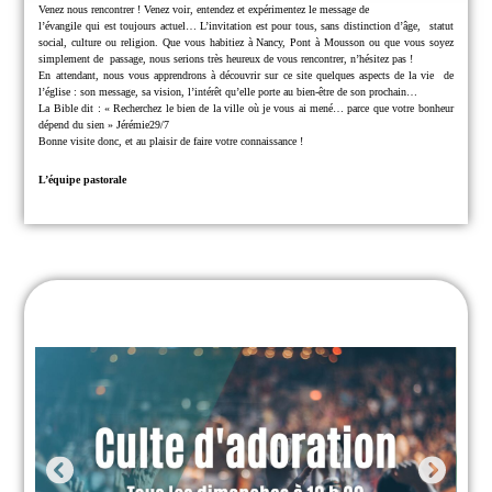
Venez nous rencontrer !
Venez voir, entendez et expérimentez le message de
l’évangile qui est toujours actuel… L’invitation est pour tous, sans distinction d’âge,
statut
social, culture ou religion.
Que vous habitiez à Nancy, Pont à Mousson ou que vous soyez
simplement de
passage, nous serions très heureux de vous rencontrer, n’hésitez pas !
En attendant, nous vous apprendrons à découvrir sur ce site quelques aspects de la vie
de
l’église : son message, sa vision, l’intérêt qu’elle porte au bien-être de son prochain…
La Bible dit : « Recherchez le bien de la ville où je vous ai mené… parce que
votre bonheur
dépend du sien » Jérémie29/7
Bonne visite donc, et au plaisir de faire votre connaissance !
L’équipe pastorale