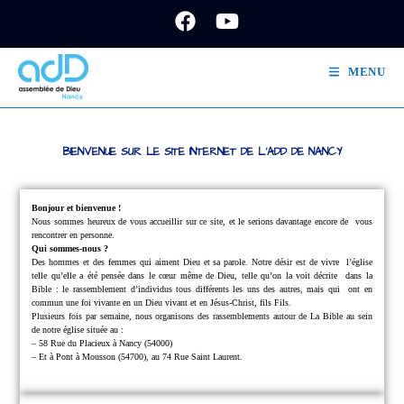
MENU
BIENVENUE SUR LE SITE INTERNET DE L'ADD DE NANCY
Bonjour et bienvenue !
Nous sommes heureux de vous accueillir sur ce site, et le serions davantage encore de
vous
rencontrer en personne.
Qui sommes-nous ?
Des hommes et des femmes qui aiment Dieu et sa parole.
Notre désir est de vivre
l’église
telle qu’elle a été pensée dans le cœur même de Dieu, telle qu’on la voit décrite
dans la
Bible : le rassemblement d’individus tous différents les uns des autres, mais qui
ont en
commun une foi vivante en un Dieu vivant et en Jésus-Christ, fils Fils.
Plusieurs fois par semaine, nous organisons des rassemblements autour de La Bible au sein
de notre église située au :
– 58 Rue du Placieux à Nancy (54000)
– Et à Pont à Mousson (54700), au 74 Rue Saint Laurent.