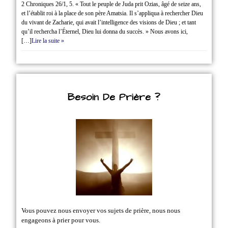
2 Chroniques 26/1‭, ‬5. « Tout le peuple de Juda prit Ozias, âgé de seize ans,
et l’établit roi à la place de son père Amatsia. Il s’appliqua à rechercher Dieu
du vivant de Zacharie, qui avait l’intelligence des visions de Dieu ; et tant
qu’il rechercha l’Éternel, Dieu lui donna du succès. » Nous avons ici,
[…]
Lire la suite »
Besoin De Prière ?
Vous pouvez nous envoyer vos sujets de prière, nous nous
engageons à prier pour vous.