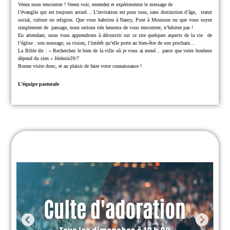
Venez nous rencontrer !
Venez voir, entendez et expérimentez le message de
l’évangile qui est toujours actuel… L’invitation est pour tous, sans distinction d’âge,
statut
social, culture ou religion.
Que vous habitiez à Nancy, Pont à Mousson ou que vous soyez
simplement de
passage, nous serions très heureux de vous rencontrer, n’hésitez pas !
En attendant, nous vous apprendrons à découvrir sur ce site quelques aspects de la vie
de
l’église : son message, sa vision, l’intérêt qu’elle porte au bien-être de son prochain…
La Bible dit : « Recherchez le bien de la ville où je vous ai mené… parce que
votre bonheur
dépend du sien » Jérémie29/7
Bonne visite donc, et au plaisir de faire votre connaissance !
L’équipe pastorale