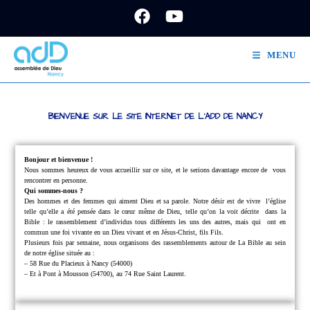
MENU
BIENVENUE SUR LE SITE INTERNET DE L'ADD DE NANCY
Bonjour et bienvenue !
Nous sommes heureux de vous accueillir sur ce site, et le serions davantage encore de
vous
rencontrer en personne.
Qui sommes-nous ?
Des hommes et des femmes qui aiment Dieu et sa parole.
Notre désir est de vivre
l’église
telle qu’elle a été pensée dans le cœur même de Dieu, telle qu’on la voit décrite
dans la
Bible : le rassemblement d’individus tous différents les uns des autres, mais qui
ont en
commun une foi vivante en un Dieu vivant et en Jésus-Christ, fils Fils.
Plusieurs fois par semaine, nous organisons des rassemblements autour de La Bible au sein
de notre église située au :
– 58 Rue du Placieux à Nancy (54000)
– Et à Pont à Mousson (54700), au 74 Rue Saint Laurent.