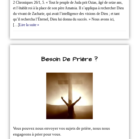
2 Chroniques 26/1‭, ‬5. « Tout le peuple de Juda prit Ozias, âgé de seize ans,
et l’établit roi à la place de son père Amatsia. Il s’appliqua à rechercher Dieu
du vivant de Zacharie, qui avait l’intelligence des visions de Dieu ; et tant
qu’il rechercha l’Éternel, Dieu lui donna du succès. » Nous avons ici,
[…]
Lire la suite »
Besoin De Prière ?
Vous pouvez nous envoyer vos sujets de prière, nous nous
engageons à prier pour vous.