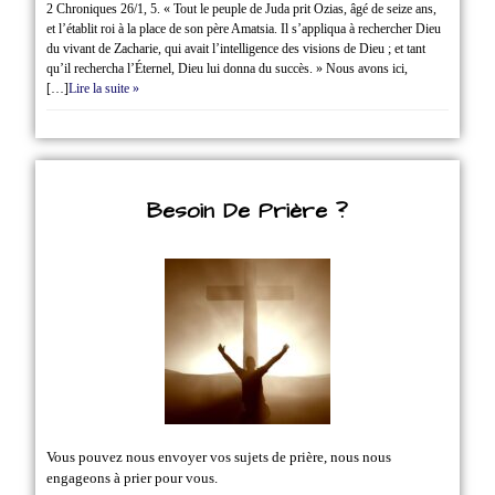
2 Chroniques 26/1‭, ‬5. « Tout le peuple de Juda prit Ozias, âgé de seize ans,
et l’établit roi à la place de son père Amatsia. Il s’appliqua à rechercher Dieu
du vivant de Zacharie, qui avait l’intelligence des visions de Dieu ; et tant
qu’il rechercha l’Éternel, Dieu lui donna du succès. » Nous avons ici,
[…]
Lire la suite »
Besoin De Prière ?
Vous pouvez nous envoyer vos sujets de prière, nous nous
engageons à prier pour vous.