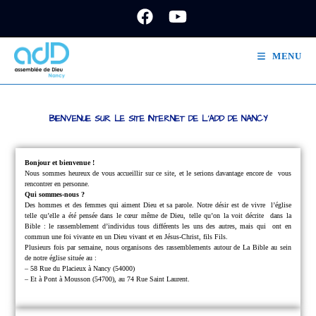
MENU
BIENVENUE SUR LE SITE INTERNET DE L'ADD DE NANCY
Bonjour et bienvenue !
Nous sommes heureux de vous accueillir sur ce site, et le serions davantage encore de
vous
rencontrer en personne.
Qui sommes-nous ?
Des hommes et des femmes qui aiment Dieu et sa parole.
Notre désir est de vivre
l’église
telle qu’elle a été pensée dans le cœur même de Dieu, telle qu’on la voit décrite
dans la
Bible : le rassemblement d’individus tous différents les uns des autres, mais qui
ont en
commun une foi vivante en un Dieu vivant et en Jésus-Christ, fils Fils.
Plusieurs fois par semaine, nous organisons des rassemblements autour de La Bible au sein
de notre église située au :
– 58 Rue du Placieux à Nancy (54000)
– Et à Pont à Mousson (54700), au 74 Rue Saint Laurent.