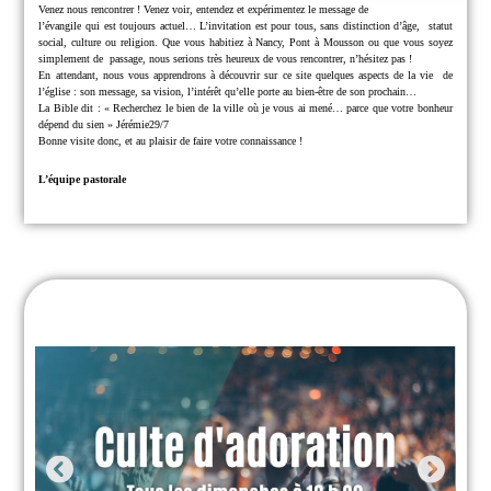
Venez nous rencontrer !
Venez voir, entendez et expérimentez le message de
l’évangile qui est toujours actuel… L’invitation est pour tous, sans distinction d’âge,
statut
social, culture ou religion.
Que vous habitiez à Nancy, Pont à Mousson ou que vous soyez
simplement de
passage, nous serions très heureux de vous rencontrer, n’hésitez pas !
En attendant, nous vous apprendrons à découvrir sur ce site quelques aspects de la vie
de
l’église : son message, sa vision, l’intérêt qu’elle porte au bien-être de son prochain…
La Bible dit : « Recherchez le bien de la ville où je vous ai mené… parce que
votre bonheur
dépend du sien » Jérémie29/7
Bonne visite donc, et au plaisir de faire votre connaissance !
L’équipe pastorale