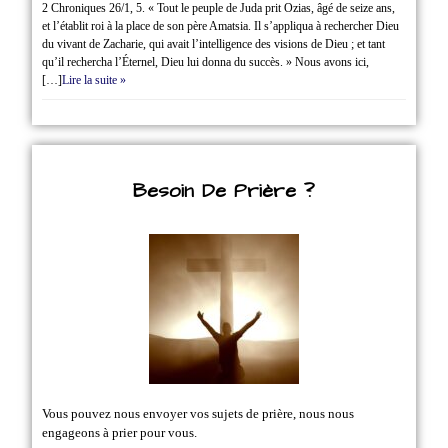
2 Chroniques 26/1‭, ‬5. « Tout le peuple de Juda prit Ozias, âgé de seize ans,
et l’établit roi à la place de son père Amatsia. Il s’appliqua à rechercher Dieu
du vivant de Zacharie, qui avait l’intelligence des visions de Dieu ; et tant
qu’il rechercha l’Éternel, Dieu lui donna du succès. » Nous avons ici,
[…]
Lire la suite »
Besoin De Prière ?
Vous pouvez nous envoyer vos sujets de prière, nous nous
engageons à prier pour vous.