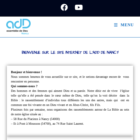
MENU
BIENVENUE SUR LE SITE INTERNET DE L'ADD DE NANCY
Bonjour et bienvenue !
Nous sommes heureux de vous accueillir sur ce site, et le serions davantage encore de
vous
rencontrer en personne.
Qui sommes-nous ?
Des hommes et des femmes qui aiment Dieu et sa parole.
Notre désir est de vivre
l’église
telle qu’elle a été pensée dans le cœur même de Dieu, telle qu’on la voit décrite
dans la
Bible : le rassemblement d’individus tous différents les uns des autres, mais qui
ont en
commun une foi vivante en un Dieu vivant et en Jésus-Christ, fils Fils.
Plusieurs fois par semaine, nous organisons des rassemblements autour de La Bible au sein
de notre église située au :
– 58 Rue du Placieux à Nancy (54000)
– Et à Pont à Mousson (54700), au 74 Rue Saint Laurent.