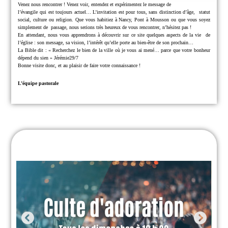
Venez nous rencontrer !
Venez voir, entendez et expérimentez le message de
l’évangile qui est toujours actuel… L’invitation est pour tous, sans distinction d’âge,
statut
social, culture ou religion.
Que vous habitiez à Nancy, Pont à Mousson ou que vous soyez
simplement de
passage, nous serions très heureux de vous rencontrer, n’hésitez pas !
En attendant, nous vous apprendrons à découvrir sur ce site quelques aspects de la vie
de
l’église : son message, sa vision, l’intérêt qu’elle porte au bien-être de son prochain…
La Bible dit : « Recherchez le bien de la ville où je vous ai mené… parce que
votre bonheur
dépend du sien » Jérémie29/7
Bonne visite donc, et au plaisir de faire votre connaissance !
L’équipe pastorale