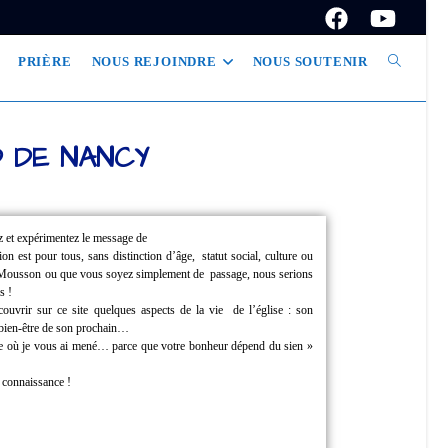
PRIÈRE
NOUS REJOINDRE
NOUS SOUTENIR
D DE NANCY
z et expérimentez le message de
tion est pour tous, sans distinction d’âge,
statut social, culture ou
à Mousson ou que vous soyez simplement de
passage, nous serions
s !
couvrir sur ce site quelques aspects de la vie
de l’église : son
u bien-être de son prochain…
ille où je vous ai mené… parce que
votre bonheur dépend du sien »
e connaissance !