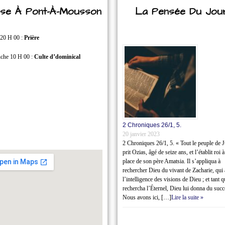
lise À Pont-À-Mousson
La Pensée Du Jou
 20 H 00 :
Prière
che 10 H 00 :
Culte d’dominical
2 Chroniques 26/1‭, ‬5.
20 janvier 2023
2 Chroniques 26/1‭, ‬5. « Tout le peuple de 
prit Ozias, âgé de seize ans, et l’établit roi à
place de son père Amatsia. Il s’appliqua à
rechercher Dieu du vivant de Zacharie, qui 
l’intelligence des visions de Dieu ; et tant q
rechercha l’Éternel, Dieu lui donna du succ
Nous avons ici, […]
Lire la suite »