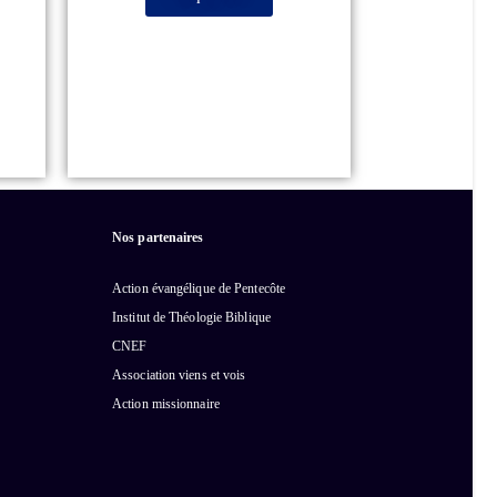
Nos partenaires
Action évangélique de Pentecôte
Institut de Théologie Biblique
CNEF
Association viens et vois
Action missionnaire