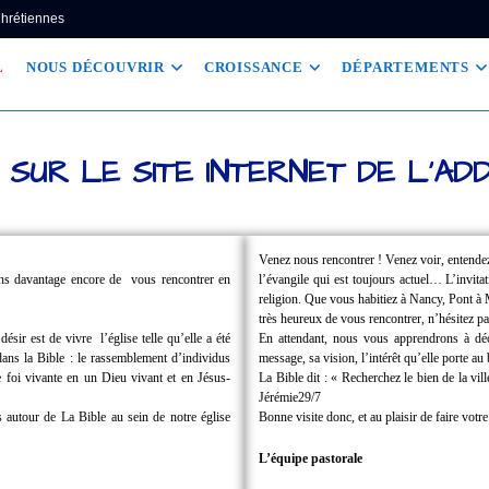
Chrétiennes
L
NOUS DÉCOUVRIR
CROISSANCE
DÉPARTEMENTS
 SUR LE SITE INTERNET DE L'AD
Venez nous rencontrer !
Venez voir, entende
ions davantage encore de
vous rencontrer en
l’évangile qui est toujours actuel… L’invita
religion.
Que vous habitiez à Nancy, Pont 
très heureux de vous rencontrer, n’hésitez pa
 désir est de vivre
l’église telle qu’elle a été
En attendant, nous vous apprendrons à dé
dans la Bible : le rassemblement d’individus
message, sa vision, l’intérêt qu’elle porte a
foi vivante en un Dieu vivant et en Jésus-
La Bible dit : « Recherchez le bien de la v
Jérémie29/7
 autour de La Bible au sein de notre église
Bonne visite donc, et au plaisir de faire votr
L’équipe pastorale