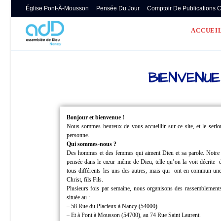
Église Pont-À-Mousson
Pensée Du Jour
Comptoir De Publications 
ACCUEI
BIENVENUE
Bonjour et bienvenue !
Nous sommes heureux de vous accueillir sur ce site, et le ser
personne.
Qui sommes-nous ?
Des hommes et des femmes qui aiment Dieu et sa parole.
Notre
pensée dans le cœur même de Dieu, telle qu’on la voit décrite
tous différents les uns des autres, mais qui
ont en commun une 
Christ, fils Fils.
Plusieurs fois par semaine, nous organisons des rassemblements
située au :
– 58 Rue du Placieux à Nancy (54000)
– Et à Pont à Mousson (54700), au 74 Rue Saint Laurent.