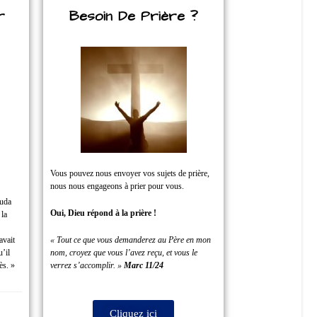
r
Besoin De Prière ?
Vous pouvez nous envoyer vos sujets de prière,
nous nous engageons à prier pour vous.
Juda
Oui, Dieu répond à la prière !
 la
avait
« Tout ce que vous demanderez au Père en mon
u’il
nom, croyez que vous l’avez reçu, et vous le
ès. »
verrez s’accomplir. »
Marc 11/24
Cliquez ici