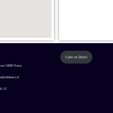
Culte en Direct
cieux 54000 Nancy
riat@addnancy.fr
 41 32