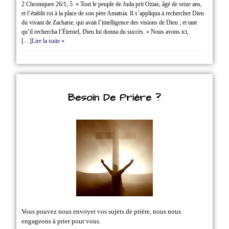
2 Chroniques 26/1‭, ‬5. « Tout le peuple de Juda prit Ozias, âgé de seize ans,
et l’établit roi à la place de son père Amatsia. Il s’appliqua à rechercher Dieu
du vivant de Zacharie, qui avait l’intelligence des visions de Dieu ; et tant
qu’il rechercha l’Éternel, Dieu lui donna du succès. » Nous avons ici,
[…]
Lire la suite »
Besoin De Prière ?
Vous pouvez nous envoyer vos sujets de prière, nous nous
engageons à prier pour vous.