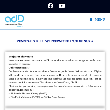
MENU
BIENVENUE SUR LE SITE INTERNET DE L'ADD DE NANCY
Bonjour et bienvenue !
Nous sommes heureux de vous accueillir sur ce site, et le serions davantage encore de
vous
rencontrer en personne.
Qui sommes-nous ?
Des hommes et des femmes qui aiment Dieu et sa parole.
Notre désir est de vivre
l’église
telle qu’elle a été pensée dans le cœur même de Dieu, telle qu’on la voit décrite
dans la
Bible : le rassemblement d’individus tous différents les uns des autres, mais qui
ont en
commun une foi vivante en un Dieu vivant et en Jésus-Christ, fils Fils.
Plusieurs fois par semaine, nous organisons des rassemblements autour de La Bible au sein
de notre église située au :
– 58 Rue du Placieux à Nancy (54000)
– Et à Pont à Mousson (54700), au 74 Rue Saint Laurent.