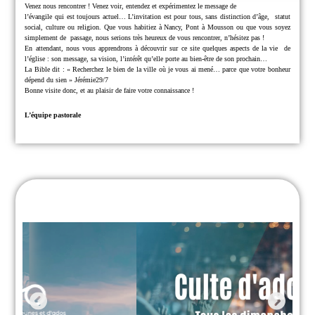
Venez nous rencontrer !
Venez voir, entendez et expérimentez le message de
l’évangile qui est toujours actuel… L’invitation est pour tous, sans distinction d’âge,
statut
social, culture ou religion.
Que vous habitiez à Nancy, Pont à Mousson ou que vous soyez
simplement de
passage, nous serions très heureux de vous rencontrer, n’hésitez pas !
En attendant, nous vous apprendrons à découvrir sur ce site quelques aspects de la vie
de
l’église : son message, sa vision, l’intérêt qu’elle porte au bien-être de son prochain…
La Bible dit : « Recherchez le bien de la ville où je vous ai mené… parce que
votre bonheur
dépend du sien » Jérémie29/7
Bonne visite donc, et au plaisir de faire votre connaissance !
L’équipe pastorale