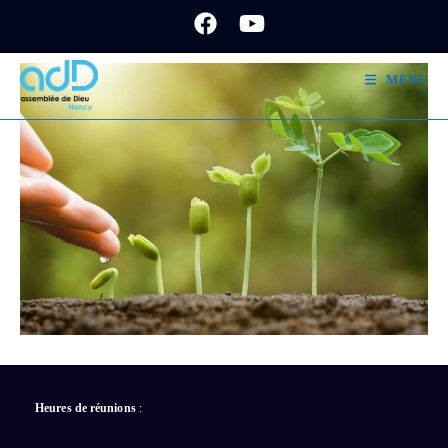
Skip
to
content
MENU
Heures de réunions
: